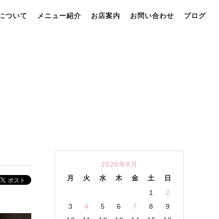
Oについて
メニュー紹介
お店案内
お問い合わせ
ブログ
2026年8月
月
火
水
木
金
土
日
1
2
3
4
5
6
7
8
9