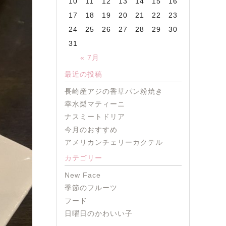
10
11
12
13
14
15
16
17
18
19
20
21
22
23
24
25
26
27
28
29
30
31
« 7月
最近の投稿
長崎産アジの香草パン粉焼き
幸水梨マティーニ
ナスミートドリア
今月のおすすめ
アメリカンチェリーカクテル
カテゴリー
New Face
季節のフルーツ
フード
日曜日のかわいい子