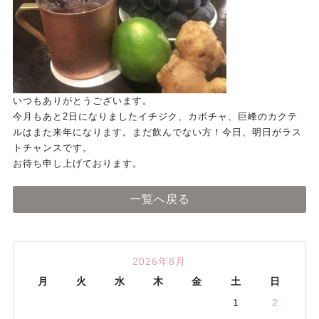
いつもありがとうございます。
今月もあと2日になりましたイチジク、カボチャ、巨峰のカクテ
ルはまた来年になります。まだ飲んでない方！今日、明日がラス
トチャンスです。
お待ち申し上げております。
一覧へ戻る
2026年8月
月
火
水
木
金
土
日
1
2